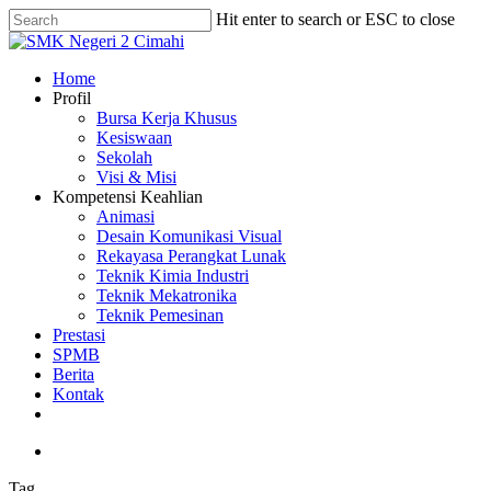
Skip
Hit enter to search or ESC to close
to
Close
main
Search
content
search
Menu
Home
Profil
Bursa Kerja Khusus
Kesiswaan
Sekolah
Visi & Misi
Kompetensi Keahlian
Animasi
Desain Komunikasi Visual
Rekayasa Perangkat Lunak
Teknik Kimia Industri
Teknik Mekatronika
Teknik Pemesinan
Prestasi
SPMB
Berita
Kontak
phone
email
search
Tag