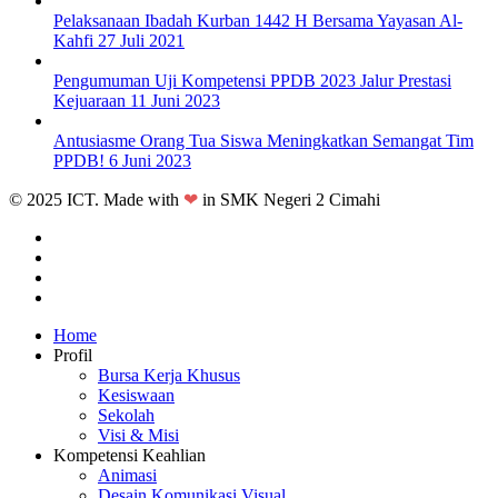
Pelaksanaan Ibadah Kurban 1442 H Bersama Yayasan Al-
Kahfi
27 Juli 2021
Pengumuman Uji Kompetensi PPDB 2023 Jalur Prestasi
Kejuaraan
11 Juni 2023
Antusiasme Orang Tua Siswa Meningkatkan Semangat Tim
PPDB!
6 Juni 2023
© 2025 ICT. Made with
❤
in SMK Negeri 2 Cimahi
facebook
linkedin
youtube
instagram
Close
Home
Menu
Profil
Bursa Kerja Khusus
Kesiswaan
Sekolah
Visi & Misi
Kompetensi Keahlian
Animasi
Desain Komunikasi Visual