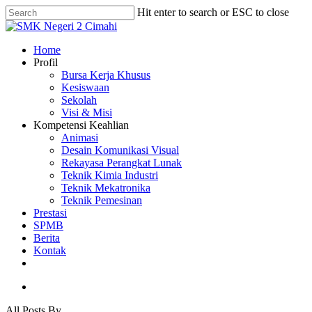
Skip
Hit enter to search or ESC to close
to
Close
main
Search
content
search
Menu
Home
Profil
Bursa Kerja Khusus
Kesiswaan
Sekolah
Visi & Misi
Kompetensi Keahlian
Animasi
Desain Komunikasi Visual
Rekayasa Perangkat Lunak
Teknik Kimia Industri
Teknik Mekatronika
Teknik Pemesinan
Prestasi
SPMB
Berita
Kontak
phone
email
search
All Posts By