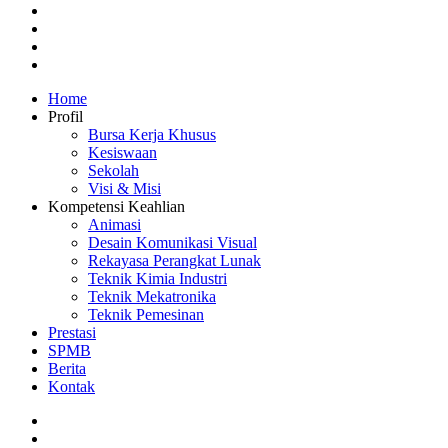
facebook
linkedin
youtube
instagram
Close
Home
Menu
Profil
Bursa Kerja Khusus
Kesiswaan
Sekolah
Visi & Misi
Kompetensi Keahlian
Animasi
Desain Komunikasi Visual
Rekayasa Perangkat Lunak
Teknik Kimia Industri
Teknik Mekatronika
Teknik Pemesinan
Prestasi
SPMB
Berita
Kontak
phone
email