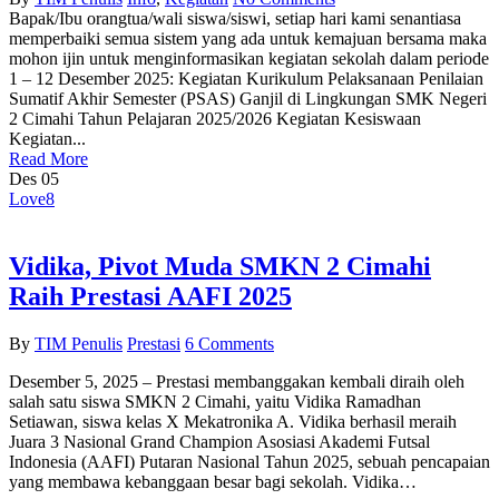
Bapak/Ibu orangtua/wali siswa/siswi, setiap hari kami senantiasa
memperbaiki semua sistem yang ada untuk kemajuan bersama maka
mohon ijin untuk menginformasikan kegiatan sekolah dalam periode
1 – 12 Desember 2025: Kegiatan Kurikulum Pelaksanaan Penilaian
Sumatif Akhir Semester (PSAS) Ganjil di Lingkungan SMK Negeri
2 Cimahi Tahun Pelajaran 2025/2026 Kegiatan Kesiswaan
Kegiatan...
Read More
Des
05
Love
8
Vidika, Pivot Muda SMKN 2 Cimahi
Raih Prestasi AAFI 2025
By
TIM Penulis
Prestasi
6 Comments
Desember 5, 2025 – Prestasi membanggakan kembali diraih oleh
salah satu siswa SMKN 2 Cimahi, yaitu Vidika Ramadhan
Setiawan, siswa kelas X Mekatronika A. Vidika berhasil meraih
Juara 3 Nasional Grand Champion Asosiasi Akademi Futsal
Indonesia (AAFI) Putaran Nasional Tahun 2025, sebuah pencapaian
yang membawa kebanggaan besar bagi sekolah. Vidika…