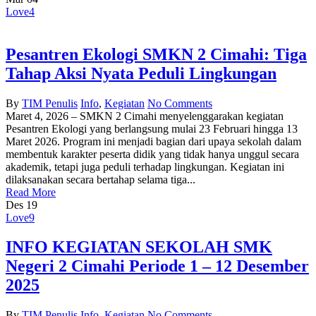
Love
4
Pesantren Ekologi SMKN 2 Cimahi: Tiga
Tahap Aksi Nyata Peduli Lingkungan
By
TIM Penulis
Info
,
Kegiatan
No Comments
Maret 4, 2026 – SMKN 2 Cimahi menyelenggarakan kegiatan
Pesantren Ekologi yang berlangsung mulai 23 Februari hingga 13
Maret 2026. Program ini menjadi bagian dari upaya sekolah dalam
membentuk karakter peserta didik yang tidak hanya unggul secara
akademik, tetapi juga peduli terhadap lingkungan. Kegiatan ini
dilaksanakan secara bertahap selama tiga...
Read More
Des
19
Love
9
INFO KEGIATAN SEKOLAH SMK
Negeri 2 Cimahi Periode 1 – 12 Desember
2025
By
TIM Penulis
Info
,
Kegiatan
No Comments