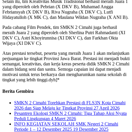
Selain itu, tim Kreativitas Musik Tradisional berhasil meraih Juara 1
yang diperoleh oleh Pebrian (X DKV B), Muhamad Angga
Febriansyah (X DKV B), Riva Nugraha (X DKV C), Lutfi
Hidayatulloh (X MK C), dan Maulana Wildan Nugraha (X ANI B).
Pada cabang Film Pendek, tim SMKN 2 Cimahi juga berhasil
meraih Juara 2 yang diperoleh oleh Sherlina Putri Rahmadanti (XI
DKV C), Astri Khoyirunnisa (XI DKV C), dan Farkhan Okta
Wijaya (XI DKV C).
Atas prestasi tersebut, peserta yang meraih Juara 1 akan melanjutkan
perjuangan ke tingkat Provinsi Jawa Barat. Prestasi ini menjadi bukti
semangat, kreativitas, dan kerja keras peserta didik SMKN 2 Cimahi
dalam bidang seni dan sastra. Semoga capaian ini dapat menjadi
motivasi untuk terus berkarya dan mengharumkan nama sekolah di
tingkat yang lebih tinggi.dyh]*
Berita Gembira
SMKN 2 Cimahi Torehkan Prestasi di FLS3N Kota Cimahi
2026 dan Siap Melaju ke Tingkat Provinsi
27 April 2026
Pesantren Ekologi SMKN 2 Cimahi: Tiga Tahap Aksi Nyata
Peduli Lingkungan
4 Maret 2026
INFO KEGIATAN SEKOLAH SMK Negeri 2 Cimahi
Periode 1 – 12 Desember 2025
19 Desember 2025