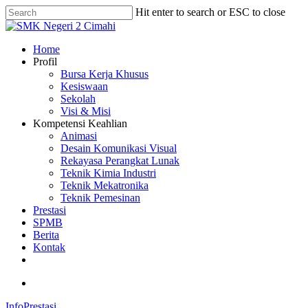
Skip
Hit enter to search or ESC to close
to
Close
main
Search
content
search
Menu
Home
Profil
Bursa Kerja Khusus
Kesiswaan
Sekolah
Visi & Misi
Kompetensi Keahlian
Animasi
Desain Komunikasi Visual
Rekayasa Perangkat Lunak
Teknik Kimia Industri
Teknik Mekatronika
Teknik Pemesinan
Prestasi
SPMB
Berita
Kontak
phone
email
search
Info
Prestasi