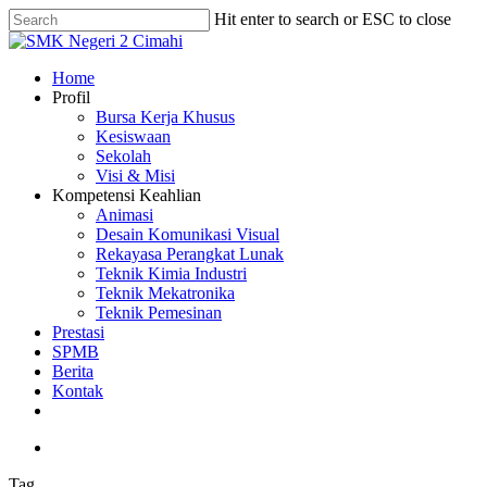
Skip
Hit enter to search or ESC to close
to
Close
main
Search
content
search
Menu
Home
Profil
Bursa Kerja Khusus
Kesiswaan
Sekolah
Visi & Misi
Kompetensi Keahlian
Animasi
Desain Komunikasi Visual
Rekayasa Perangkat Lunak
Teknik Kimia Industri
Teknik Mekatronika
Teknik Pemesinan
Prestasi
SPMB
Berita
Kontak
phone
email
search
Tag