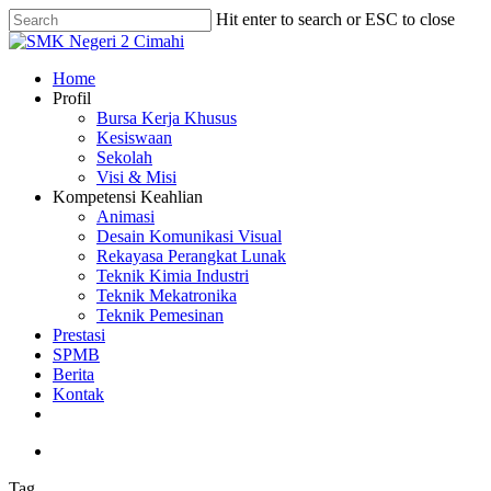
Skip
Hit enter to search or ESC to close
to
Close
main
Search
content
search
Menu
Home
Profil
Bursa Kerja Khusus
Kesiswaan
Sekolah
Visi & Misi
Kompetensi Keahlian
Animasi
Desain Komunikasi Visual
Rekayasa Perangkat Lunak
Teknik Kimia Industri
Teknik Mekatronika
Teknik Pemesinan
Prestasi
SPMB
Berita
Kontak
phone
email
search
Tag