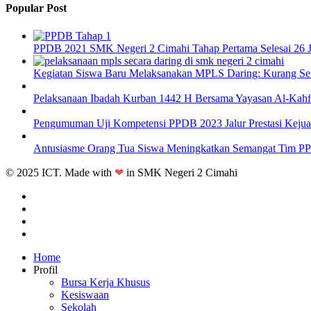
Popular Post
PPDB 2021 SMK Negeri 2 Cimahi Tahap Pertama Selesai
26 
Kegiatan Siswa Baru Melaksanakan MPLS Daring: Kurang Se
Pelaksanaan Ibadah Kurban 1442 H Bersama Yayasan Al-Kahf
Pengumuman Uji Kompetensi PPDB 2023 Jalur Prestasi Kejua
Antusiasme Orang Tua Siswa Meningkatkan Semangat Tim P
© 2025 ICT. Made with
❤
in SMK Negeri 2 Cimahi
facebook
linkedin
youtube
instagram
Close
Home
Menu
Profil
Bursa Kerja Khusus
Kesiswaan
Sekolah